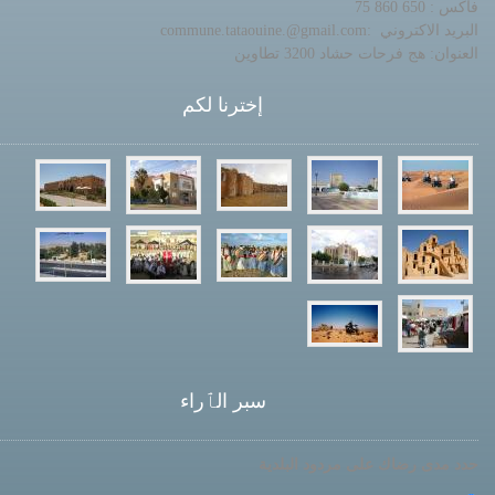
فاكس : 650 860 75
البريد الاكتروني :commune.tataouine.@gmail.com
العنوان: هج فرحات حشاد 3200 تطاوين
إخترنا لكم
سبر الٱراء
حدد مدى رضاك على مردود البلدية